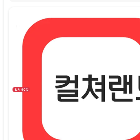
컬쳐 90%