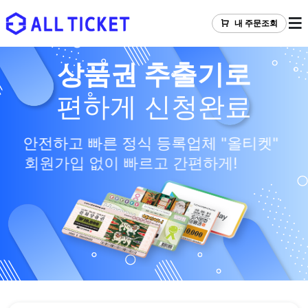
내 주문조회
상품권 추출기로
1분이내 빠른입금
상품권매입
편하게 신청완료
안전한거래
안전하고 빠른 정식 등록업체 "올티켓"
회원가입 없이 빠르고 간편하게!
믿고 맡길 수 있는 "올티켓"